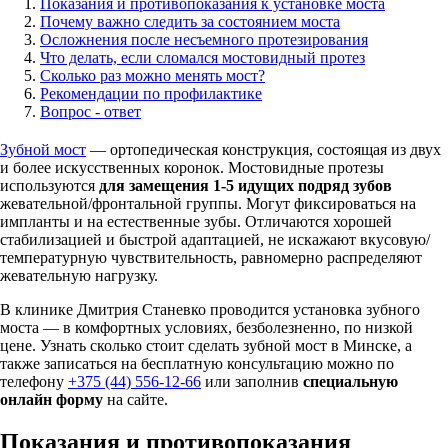
Показания и противопоказания к установке моста
Почему важно следить за состоянием моста
Осложнения после несъемного протезирования
Что делать, если сломался мостовидный протез
Сколько раз можно менять мост?
Рекомендации по профилактике
Вопрос - ответ
Зубной мост
— ортопедическая конструкция, состоящая из двух
и более искусственных коронок. Мостовидные протезы
используются
для замещения 1-
5 идущих подряд зубов
жевательной/фронтальной группы. Могут фиксироваться на
импланты и на естественные зубы. Отличаются хорошей
стабилизацией и быстрой адаптацией, не искажают вкусовую/
температурную чувствительность, равномерно распределяют
жевательную нагрузку.
В клинике Дмитрия Станевко проводится установка зубного
моста — в комфортных условиях, безболезненно, по низкой
цене. Узнать сколько стоит сделать зубной мост в Минске, а
также записаться на бесплатную консультацию можно по
телефону
+375 (44) 556-12-66
или заполнив
специальную
онлайн форму
на сайте.
Показания и противопоказания