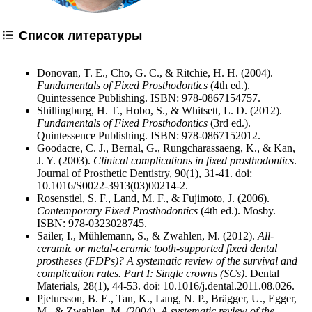
Список литературы
Donovan, T. E., Cho, G. C., & Ritchie, H. H. (2004).
Fundamentals of Fixed Prosthodontics
(4th ed.).
Quintessence Publishing. ISBN: 978-0867154757.
Shillingburg, H. T., Hobo, S., & Whitsett, L. D. (2012).
Fundamentals of Fixed Prosthodontics
(3rd ed.).
Quintessence Publishing. ISBN: 978-0867152012.
Goodacre, C. J., Bernal, G., Rungcharassaeng, K., & Kan,
J. Y. (2003).
Clinical complications in fixed prosthodontics
.
Journal of Prosthetic Dentistry, 90(1), 31-41. doi:
10.1016/S0022-3913(03)00214-2.
Rosenstiel, S. F., Land, M. F., & Fujimoto, J. (2006).
Contemporary Fixed Prosthodontics
(4th ed.). Mosby.
ISBN: 978-0323028745.
Sailer, I., Mühlemann, S., & Zwahlen, M. (2012).
All-
ceramic or metal-ceramic tooth-supported fixed dental
prostheses (FDPs)? A systematic review of the survival and
complication rates. Part I: Single crowns (SCs)
. Dental
Materials, 28(1), 44-53. doi: 10.1016/j.dental.2011.08.026.
Pjetursson, B. E., Tan, K., Lang, N. P., Brägger, U., Egger,
M., & Zwahlen, M. (2004).
A systematic review of the