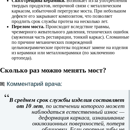
Скол/трещина керамики.
Возникает из-за употребления
твердых продуктов, непрочной связи с металлическим
каркасом, избыточной перегрузке моста. При небольшом
дефекте его закрывают композитом, что позволяет
продлить срок службы протеза на несколько лет.
Перелом моста.
Происходит вследствие травмы,
чрезмерного жевательного давления, технических ошибок
(зауженная часть реставрации, тонкий каркас). Сломанные
по причине механических повреждений
цельнокерамические протезы подлежат замене на изделия
из керамики или металлокерамики (по заключению
ортопеда).
Сколько раз можно менять мост?
Комментарий врача:
В среднем срок службы изделия составляет
от 10 лет
, по истечении которого может
наблюдаться естественный износ —
деформация каркаса, изнашивание
окклюзионных поверхностей, потеря
облицовки. Если опорные зубы не