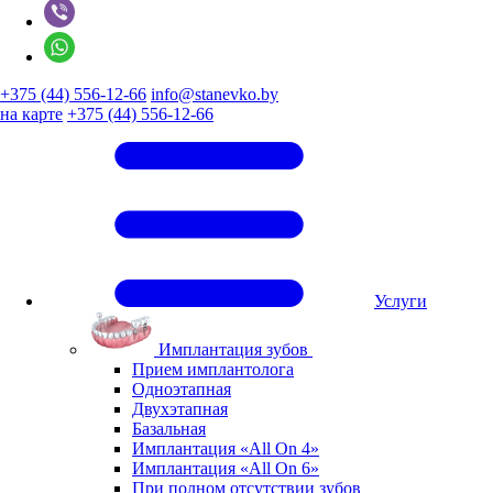
+375 (44) 556-12-66
info@stanevko.by
на карте
+375 (44) 556-12-66
Услуги
Имплантация зубов
Прием имплантолога
Одноэтапная
Двухэтапная
Базальная
Имплантация «All On 4»
Имплантация «All On 6»
При полном отсутствии зубов