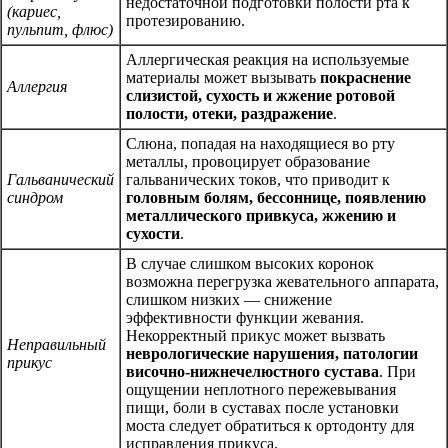
недостаточной подготовки полости рта к
(кариес,
протезированию.
пульпит, флюс)
Аллергическая реакция на используемые
материалы может вызывать
покраснение
Аллергия
слизистой, сухость и жжение ротовой
полости, отеки, раздражение
.
Слюна, попадая на находящиеся во рту
металлы, провоцирует образование
Гальванический
гальванических токов, что приводит к
синдром
головным болям, бессоннице, появлению
металлического привкуса, жжению и
сухости
.
В случае слишком высоких коронок
возможна перегрузка жевательного аппарата,
слишком низких — снижение
эффективности функции жевания.
Некорректный прикус может вызвать
Неправильный
неврологические нарушения, патологии
прикус
височно-нижнечелюстного сустава
. При
ощущении неплотного пережевывания
пищи, боли в суставах после установки
моста следует обратиться к ортодонту для
исправления прикуса.