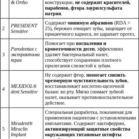
& Ortho
конструкции,
не содержит красителей,
парабенов, фтора лаурилсульфата
натрия
.
Содержит
минимум абразивов
(RDA =
PRESIDENT
2
25), бережно очищает зубы, защищает от
Sensitive
пришеечного кариеса, не царапает протез.
Помогает при
воспалении и
Parodontax с
кровоточивости десен
, эффективно
3
экстрактами
удаляет бактериальный налет,
трав
способствует сохранению плотного
прилегания слизистой к зубам.
Не содержит фтор,
помогает снизить
чрезмерную чувствительность зубов
,
MEXIDOL®
восстанавливает кислотно-щелочной
4
dent Sensitive
баланс во рту. Мягко снимает зубной
налет, оказывает противовоспалительное
действие.
Специальная разработка, показанная для
применения пациентам с установленными
Miradent®
имплантами. Содержит лактоферрин,
5
Miraclin
активизирующий защитные свойства
Implant
окружающих титановые штифты