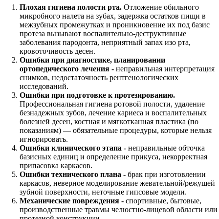
Плохая гигиена полости рта.
Отложение обильного
микробного налета на зубах, задержка остатков пищи в
межзубных промежутках и проникновение их под базис
протеза вызывают воспалительно-деструктивные
заболевания пародонта, неприятный запах изо рта,
кровоточивость десен.
Ошибки при диагностике, планировании
ортопедического лечения
-
неправильная интерпретация
снимков, недостаточность рентгенологических
исследований.
Ошибки при подготовке к протезированию.
Профессиональная гигиена ротовой полости, удаление
безнадежных зубов, лечение кариеса и воспалительных
болезней десен, костная и мягкотканная пластика (по
показаниям) — обязательные процедуры, которые нельзя
игнорировать.
Ошибки клинического этапа
-
неправильные обточка
базисных единиц и определение прикуса, некорректная
припасовка каркасов.
Ошибки технического плана
-
брак при изготовлении
каркасов, неверное моделирование жевательной/режущей
зубной поверхности, неточные гипсовые модели.
Механические повреждения
-
спортивные, бытовые,
производственные травмы челюстно-лицевой области или
протезной конструкции.