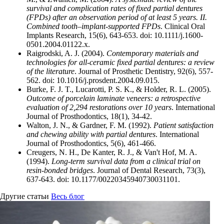
survival and complication rates of fixed partial dentures
(FPDs) after an observation period of at least 5 years. II.
Combined tooth–implant-supported FPDs
. Clinical Oral
Implants Research, 15(6), 643-653. doi: 10.1111/j.1600-
0501.2004.01122.x.
Raigrodski, A. J. (2004).
Contemporary materials and
technologies for all-ceramic fixed partial dentures: a review
of the literature
. Journal of Prosthetic Dentistry, 92(6), 557-
562. doi: 10.1016/j.prosdent.2004.09.015.
Burke, F. J. T., Lucarotti, P. S. K., & Holder, R. L. (2005).
Outcome of porcelain laminate veneers: a retrospective
evaluation of 2,294 restorations over 10 years
. International
Journal of Prosthodontics, 18(1), 34-42.
Walton, J. N., & Gardner, F. M. (1992).
Patient satisfaction
and chewing ability with partial dentures
. International
Journal of Prosthodontics, 5(6), 461-466.
Creugers, N. H., De Kanter, R. J., & Van't Hof, M. A.
(1994).
Long-term survival data from a clinical trial on
resin-bonded bridges
. Journal of Dental Research, 73(3),
637-643. doi: 10.1177/00220345940730031101.
Другие статьи
Весь блог