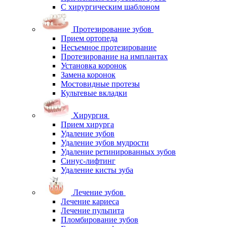
С хирургическим шаблоном
Протезирование зубов
Прием ортопеда
Несъемное протезирование
Протезирование на имплантах
Установка коронок
Замена коронок
Мостовидные протезы
Культевые вкладки
Хирургия
Прием хирурга
Удаление зубов
Удаление зубов мудрости
Удаление ретинированных зубов
Синус-лифтинг
Удаление кисты зуба
Лечение зубов
Лечение кариеса
Лечение пульпита
Пломбирование зубов