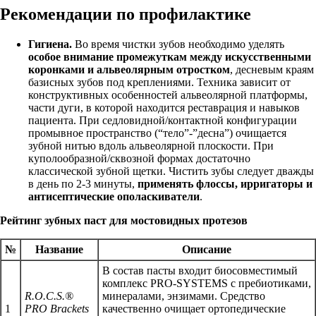
Рекомендации по профилактике
Гигиена.
Во время чистки зубов необходимо уделять
особое внимание промежуткам между искусственными
коронками и альвеолярным отростком
, десневым краям
базисных зубов под креплениями. Техника зависит от
конструктивных особенностей альвеолярной платформы,
части дуги, в которой находится реставрация и навыков
пациента. При седловидной/контактной конфигурации
промывное пространство (“тело”-”десна”) очищается
зубной нитью вдоль альвеолярной плоскости. При
куполообразной/сквозной формах достаточно
классической зубной щетки. Чистить зубы следует дважды
в день по 2-3 минуты,
применять флоссы, ирригаторы и
антисептические ополаскиватели
.
Рейтинг зубных паст для мостовидных протезов
№
Название
Описание
В состав пасты входит биосовместимый
комплекс PRO-SYSTEMS с пребиотиками,
R.O.C.S.®
минералами, энзимами. Средство
1
PRO Brackets
качественно очищает ортопедические