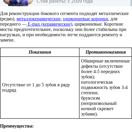
Стаж работы:
с 2009 года
Для реконструкции бокового сегмента подходят металлические
(редко),
металлокерамические
,
циркониевые коронки
, для
переднего —
E-max (керамические)
, циркониевые. Короткие
мосты предпочтительнее, поскольку они более стабильны при
нагрузках, и при необходимости легче поддаются ремонту и
замене.
Показания
Противопоказания
Обширные включенные
дефекты (отсутствие
более 4-5 передних
зубов);
патологическая
Отсутствие от 1 до 5 зубов в ряду
подвижность зубов 3-4
подряд
степени;
бруксизм
(непроизвольный
ночной скрежет
зубами).
Преимущества: