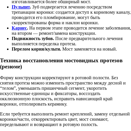
изготавливается более обширный мост.
Пульпит
.
Зуб подвергается лечению посредством
трепанации коронки: создается доступ к корневому каналу,
проводится его пломбирование, могут быть
скорректированы форма и наклон коронки.
Кариес
.
На первом этапе проводится лечение заболевания,
на втором — ремонт/замена конструкции.
Подвижность зубов.
После предварительного лечения
выполняется переделка протеза.
Перелом корня/культи.
Мост заменяется на новый.
Техника восстановления мостовидных протезов
(резюме)
Форму конструкции корректируют в ротовой полости. Без
снятия протеза можно изменить пространство между десной и
“телом”, уменьшить пришеечный сегмент, укоротить
искусственные единицы и фиксаторы, воссоздать
окклюзионную плоскость, исправить нависающий край
коронки, отполировать керамику.
Если требуется выполнить ремонт креплений, замену отдельной
коронки/части, откорректировать цвет, мост снимают,
переделывают и возвращают в ротовую полость.