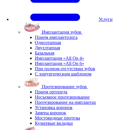
Услуги
Имплантация зубов
Прием имплантолога
Одноэтапная
Двухэтапная
Базальная
Имплантация «All On 4»
Имплантация «All On 6»
При полном отсутствии зубов
С хирургическим шаблоном
Протезирование зубов
Прием ортопеда
Несъемное протезирование
Протезирование на имплантах
Установка коронок
Замена коронок
Мостовидные протезы
Культевые вкладки