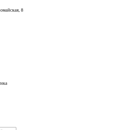
вомайская, 8
тика