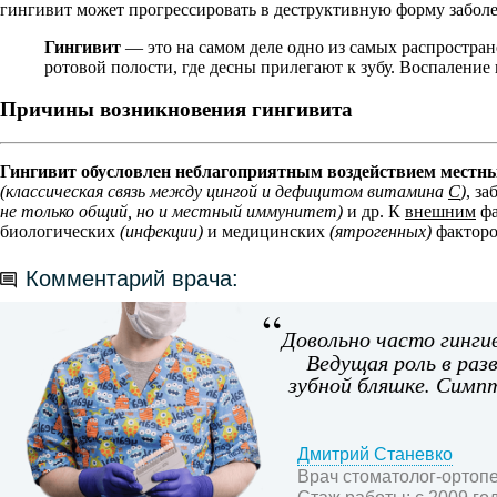
гингивит может прогрессировать в деструктивную форму забол
Гингивит
— это на самом деле одно из самых распростран
ротовой полости, где десны прилегают к зубу. Воспаление 
Причины возникновения гингивита
Гингивит обусловлен неблагоприятным воздействием местны
(классическая связь между цингой и дефицитом витамина
С
)
, з
не только общий, но и местный иммунитет)
и др. К
внешним
фа
биологических
(инфекции)
и медицинских
(ятрогенных)
факторо
Комментарий врача:
Довольно часто гинги
Ведущая роль в ра
зубной бляшке. Симп
Дмитрий Станевко
Врач стоматолог-ортопе