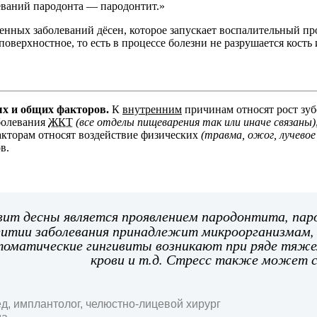
еваний пародонта — пародонтит.
енных заболеваний дёсен, которое запускает воспалительный про
поверхностное, то есть в процессе болезни не разрушается кость
х и общих факторов.
К
внутренним
причинам относят рост зу
аболевания
ЖКТ
(все отделы пищеварения так или иначе связаны)
кторам относят воздействие физических
(травма, ожог, лучевое
в.
вит десны является проявлением пародонтита, пар
звитии заболевания принадлежит микроорганизмам,
томатические гингивиты возникают при ряде тяжел
крови и т.д. Стресс также может с
д, имплантолог, челюстно-лицевой хирург