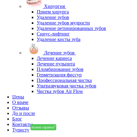
Хирургия
Прием хирурга
Удаление зубов
Удаление зубов мудрости
Удаление ретинированных зубов
Синус-лифтинг
Удаление кисты зуба
Лечение зубов
Лечение кариеса
Лечение пульпита
Пломбирование зубов
Герметизация фиссур
Профессиональная чистка
Ультразвуковая чистка зубов
Чистка зубов Air Flow
Цены
О враче
Отзывы
До и после
Блог
Контакты
нужна справка?
Туристу