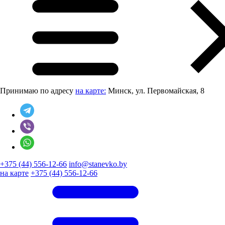
Принимаю по адресу
на карте:
Минск, ул. Первомайская, 8
+375 (44) 556-12-66
info@stanevko.by
на карте
+375 (44) 556-12-66