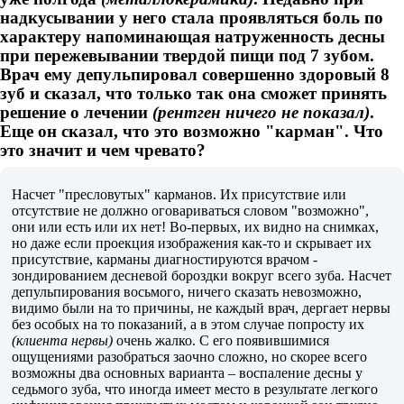
надкусывании у него стала проявляться боль по
характеру напоминающая натруженность десны
при пережевывании твердой пищи под 7 зубом.
Врач ему депульпировал совершенно здоровый 8
зуб и сказал, что только так она сможет принять
решение о лечении
(рентген ничего не показал)
.
Еще он сказал, что это возможно "карман". Что
это значит и чем чревато?
Насчет "пресловутых" карманов. Их присутствие или
отсутствие не должно оговариваться словом "возможно",
они или есть или их нет! Во-первых, их видно на снимках,
но даже если проекция изображения как-то и скрывает их
присутствие, карманы диагностируются врачом -
зондированием десневой бороздки вокруг всего зуба. Насчет
депульпирования восьмого, ничего сказать невозможно,
видимо были на то причины, не каждый врач, дергает нервы
без особых на то показаний, а в этом случае попросту их
(клиента нервы)
очень жалко. С его появившимися
ощущениями разобраться заочно сложно, но скорее всего
возможны два основных варианта – воспаление десны у
седьмого зуба, что иногда имеет место в результате легкого