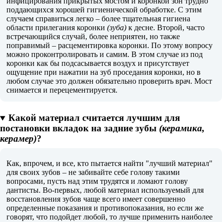
инфицирования прикрытых мостом и коронкой зон трудно
поддающихся хорошей гигиенической обработке. С этим
случаем справиться легко – более тщательная гигиена
области прилегания коронки
(зуба)
к десне. Второй, часто
встречающийся случай, более неприятен, но также
поправимый – расцементировка коронки. По этому вопросу
можно проконтролировать и самим. В этом случае из под
коронки как бы подсасывается воздух и присутствует
ощущение при нажатии на зуб проседания коронки, но в
любом случае это должен обязательно проверить врач. Мост
снимается и перецементируется.
Какой материал считается лучшим для
постановки вкладок на задние зубы
(керамика,
керамер)
?
Как, впрочем, и все, кто пытается найти "лучший материал"
для своих зубов – не забивайте себе голову такими
вопросами, пусть над этим трудятся и ломают голову
дантисты. Во-первых, любой материал используемый для
восстановления зубов чаще всего имеет совершенно
определенные показания и противопоказания, но если же
говорят, что подойдет любой, то лучше применить наиболее