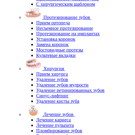
С хирургическим шаблоном
Протезирование зубов
Прием ортопеда
Несъемное протезирование
Протезирование на имплантах
Установка коронок
Замена коронок
Мостовидные протезы
Культевые вкладки
Хирургия
Прием хирурга
Удаление зубов
Удаление зубов мудрости
Удаление ретинированных зубов
Синус-лифтинг
Удаление кисты зуба
Лечение зубов
Лечение кариеса
Лечение пульпита
Пломбирование зубов