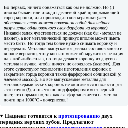
Во-первых, ничего обнажаться как бы не должно. Но (!)
иногда бывает или отходит десневой край прикрывающий
торец коронки, или происходит скол керамики
(это
обстоятельство может повлечь за собой дальнейшее
разрушение облицовочного слоя фарфора на коронке)
.
Никакой запах чувствоваться не должен (как бы - металл не
пахнет), а вот металлический привкус вполне может иметь
место быть. Но тогда тем более нужно снимать коронку и
переделать. Металлов выпускается разных составов много и
вполне вероятно, что у кого-то может обнаружиться реакция
на какой-либо сплав, но тогда делают коронку из другого
металла и лучше, чтобы ничего не оголялось
(металл)
. Для
этого существуют технологии изготовления коронок с
закрытием торца коронки также фарфоровой облицовкой
(с
плечевой массой)
. Но все выпускаемые металлы для
металлокерамических коронок не окисляются в полости рта
- это точно (!), а то - что он под фарфором имеет черный
цвет, это нормально, так как фарфор запекается на металл
почти при 1000°С - почернеешь!
Пациент готовится к
протезированию
двух
передних верхних зубов. Предлагают
керамические или
металлокерамические
коронки.