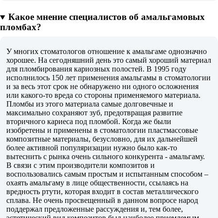
Какое мнение специалистов об амальгамовых
пломбах?
У многих стоматологов отношение к амальгаме однозначно
хорошее. На сегодняшний день это самый хороший материал
для пломбирования кариозных полостей. В 1995 году
исполнилось 150 лет применения амальгамы в стоматологии
и за весь этот срок не обнаружено ни одного осложнения
или какого-то вреда со стороны применяемого материала.
Пломбы из этого материала самые долговечные и
максимально сохраняют зуб, предотвращая развитие
вторичного кариеса под пломбой. Когда же были
изобретены и применены в стоматологии пластмассовые
композитные материалы, безусловно, для их дальнейшей
более активной популяризации нужно было как-то
вытеснить с рынка очень сильного конкурента - амальгаму.
В связи с этим производители композитов и
воспользовались самым простым и испытанным способом –
охаять амальгаму в лице общественности, ссылаясь на
вредность ртути, которая входит в состав металлического
сплава. Не очень просвещенный в данном вопросе народ
поддержал предложенные рассуждения и, тем более,
эстетический вид композитов был наиболее приемлемым