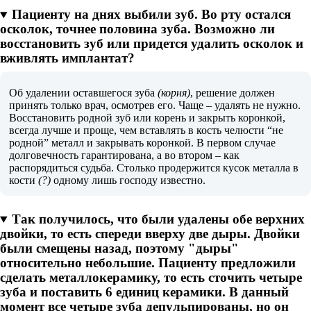
Пациенту на днях выбили зуб. Во рту остался
осколок, точнее половина зуба. Возможно ли
восстановить зуб или придется удалить осколок и
вживлять имплантат?
Об удалении оставшегося зуба
(корня)
, решение должен
принять только врач, осмотрев его. Чаще – удалять не нужно.
Восстановить родной зуб или корень и закрыть коронкой,
всегда лучше и проще, чем вставлять в кость челюсти “не
родной” металл и закрывать коронкой. В первом случае
долговечность гарантирована, а во втором – как
распорядиться судьба. Столько продержится кусок металла в
кости
(?)
одному лишь господу известно.
Так получилось, что были удалены обе верхних
двойки, то есть спереди вверху две дыры. Двойки
были смещены назад, поэтому "дыры"
относительно небольшие. Пациенту предложили
сделать металлокерамику, то есть сточить четыре
зуба и поставить 6 единиц керамики. В данный
момент все четыре зуба депульпированы, но он