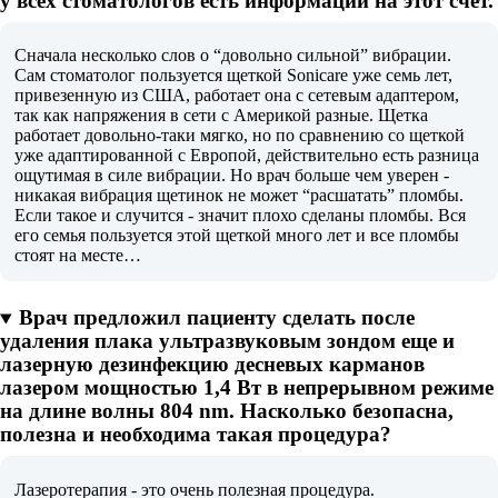
у всех стоматологов есть информации на этот счет.
Сначала несколько слов о “довольно сильной” вибрации.
Сам стоматолог пользуется щеткой Sonicare уже семь лет,
привезенную из США, работает она с сетевым адаптером,
так как напряжения в сети с Америкой разные. Щетка
работает довольно-таки мягко, но по сравнению со щеткой
уже адаптированной с Европой, действительно есть разница
ощутимая в силе вибрации. Но врач больше чем уверен -
никакая вибрация щетинок не может “расшатать” пломбы.
Если такое и случится - значит плохо сделаны пломбы. Вся
его семья пользуется этой щеткой много лет и все пломбы
стоят на месте…
Врач предложил пациенту сделать после
удаления плака ультразвуковым зондом еще и
лазерную дезинфекцию десневых карманов
лазером мощностью 1,4 Вт в непрерывном режиме
на длине волны 804 nm. Насколько безопасна,
полезна и необходима такая процедура?
Лазеротерапия - это очень полезная процедура.