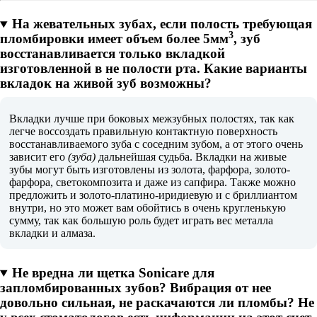
На жевательных зубах, если полость требующая
3
пломбировки имеет объем более 5мм
, зуб
восстанавливается только вкладкой
изготовленной в не полости рта. Какие варианты
вкладок на живой зуб возможны?
Вкладки лучше при боковых межзубных полостях, так как
легче воссоздать правильную контактную поверхность
восстанавливаемого зуба с соседним зубом, а от этого очень
зависит его
(зуба)
дальнейшая судьба. Вкладки на живые
зубы могут быть изготовлены из золота, фарфора, золото-
фарфора, светокомпозита и даже из сапфира. Также можно
предложить и золото-платино-иридиевую и с бриллиантом
внутри, но это может вам обойтись в очень кругленькую
сумму, так как большую роль будет играть вес металла
вкладки и алмаза.
Не вредна ли щетка Sonicare для
запломбированных зубов? Вибрация от нее
довольно сильная, не раскачаются ли пломбы? Не