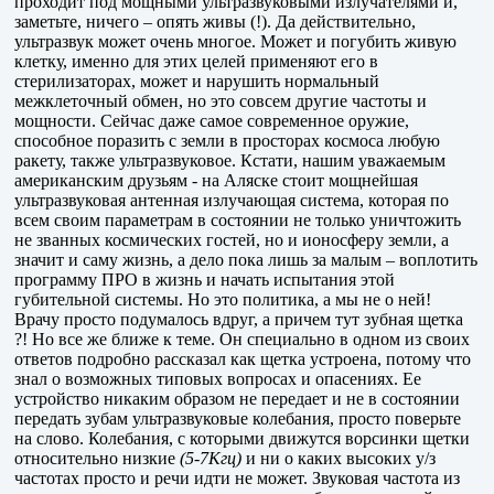
проходит под мощными ультразвуковыми излучателями и,
заметьте, ничего – опять живы (!). Да действительно,
ультразвук может очень многое. Может и погубить живую
клетку, именно для этих целей применяют его в
стерилизаторах, может и нарушить нормальный
межклеточный обмен, но это совсем другие частоты и
мощности. Сейчас даже самое современное оружие,
способное поразить с земли в просторах космоса любую
ракету, также ультразвуковое. Кстати, нашим уважаемым
американским друзьям - на Аляске стоит мощнейшая
ультразвуковая антенная излучающая система, которая по
всем своим параметрам в состоянии не только уничтожить
не званных космических гостей, но и ионосферу земли, а
значит и саму жизнь, а дело пока лишь за малым – воплотить
программу ПРО в жизнь и начать испытания этой
губительной системы. Но это политика, а мы не о ней!
Врачу просто подумалось вдруг, а причем тут зубная щетка
?! Но все же ближе к теме. Он специально в одном из своих
ответов подробно рассказал как щетка устроена, потому что
знал о возможных типовых вопросах и опасениях. Ее
устройство никаким образом не передает и не в состоянии
передать зубам ультразвуковые колебания, просто поверьте
на слово. Колебания, с которыми движутся ворсинки щетки
относительно низкие
(5-7Кгц)
и ни о каких высоких у/з
частотах просто и речи идти не может. Звуковая частота из