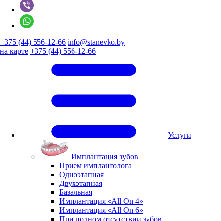
+375 (44) 556-12-66
info@stanevko.by
на карте
+375 (44) 556-12-66
Услуги
Имплантация зубов
Прием имплантолога
Одноэтапная
Двухэтапная
Базальная
Имплантация «All On 4»
Имплантация «All On 6»
При полном отсутствии зубов