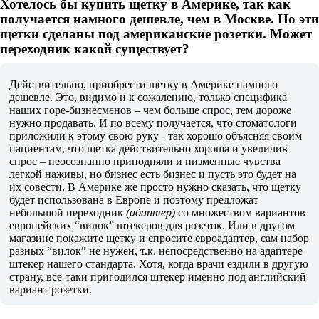
Хотелось бы купить щетку в Америке, так как
получается намного дешевле, чем в Москве. Но эти
щетки сделаны под американские розетки. Может
переходник какой существует?
Действительно, приобрести щетку в Америке намного
дешевле. Это, видимо и к сожалению, только специфика
наших горе-бизнесменов – чем больше спрос, тем дороже
нужно продавать. И по всему получается, что стоматологи
приложили к этому свою руку - так хорошо объясняя своим
пациентам, что щетка действительно хороша и увеличив
спрос – неосознанно приподняли и низменные чувства
легкой наживы, но бизнес есть бизнес и пусть это будет на
их совести. В Америке же просто нужно сказать, что щетку
будет использована в Европе и поэтому предложат
небольшой переходник
(адаптер)
со множеством вариантов
европейских “вилок” штекеров для розеток. Или в другом
магазине покажите щетку и спросите евроадаптер, сам набор
разных “вилок” не нужен, т.к. непосредственно на адаптере
штекер нашего стандарта. Хотя, когда врачи ездили в другую
страну, все-таки пригодился штекер именно под английский
вариант розетки.