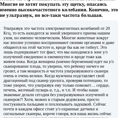
Многие не хотят покупать эту щетку, опасаясь
именно высокочастотного колебания. Конечно, это
не ультразвук, но все-таки частота большая.
Ультразвук это частота электромагнитных колебаний от 20
Кгц, то есть находится за зоной уверенного приема нашим
ухом, но именно человеческим. Многие животные вокруг
нас вполне успешно воспринимают своими органами и даже
общаются на этой частоте и, вроде бы как не гибнут. Это
лишь подчеркивает тот факт, что мы находимся в зоне у/з
излучений ежедневно и ежеминутно и вроде тоже как
живем пока. Когда женщина
(именно беременная)
идет на у/з
сканирование плода, то уверена, что ребенку ничего не
грозит, а там мощность и частота ультразвукового сканера
очень и очень велики. Когда мужчина подставляет свой
драгоценный под сканер уролога, проверяя потенцию, то
тоже уверен, что ультразвук ему только поможет… сердце,
печень, желчный пузырь и, т.д., и т.п. И чтобы наши
знакомые делали сегодня без ультразвуковых излучений и
сканеров?! Хотя, можно и старым дедовским, просто
постукивать пальцами и похлопывать ладошкой. Сейчас
почти в каждом офисе стоят у/з охранные датчики и
сигнальные сканеры, короче говоря, вся наша жизнь сейчас