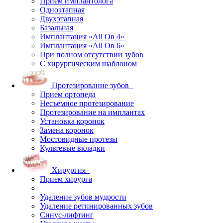
Прием имплантолога
Одноэтапная
Двухэтапная
Базальная
Имплантация «All On 4»
Имплантация «All On 6»
При полном отсутствии зубов
С хирургическим шаблоном
Протезирование зубов
Прием ортопеда
Несъемное протезирование
Протезирование на имплантах
Установка коронок
Замена коронок
Мостовидные протезы
Культевые вкладки
Хирургия
Прием хирурга
Удаление зубов мудрости
Удаление ретинированных зубов
Синус-лифтинг