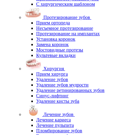
С хирургическим шаблоном
Протезирование зубов
Прием ортопеда
Несъемное протезирование
Протезирование на имплантах
Установка коронок
Замена коронок
Мостовидные протезы
Культевые вкладки
Хирургия
Прием хирурга
Удаление зубов
Удаление зубов мудрости
Удаление ретинированных зубов
Синус-лифтинг
Удаление кисты зуба
Лечение зубов
Лечение кариеса
Лечение пульпита
Пломбирование зубов