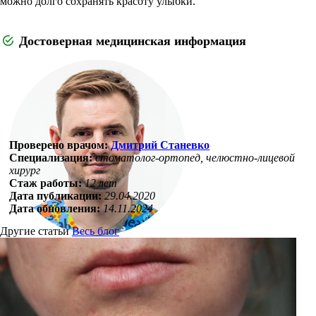
можно долго сохранять красоту улыбки.
Достоверная медицинская информация
Проверено врачом:
Дмитрий Станевко
Специализация:
стоматолог-ортопед, челюстно-лицевой
хирург
Стаж работы:
12 лет
Дата публикации:
29.04.2020
Дата обновления:
14.11.2024
Другие статьи
Весь блог