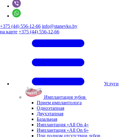
+375 (44) 556-12-66
info@stanevko.by
на карте
+375 (44) 556-12-66
Услуги
Имплантация зубов
Прием имплантолога
Одноэтапная
Двухэтапная
Базальная
Имплантация «All On 4»
Имплантация «All On 6»
При полном отсутствии зубов