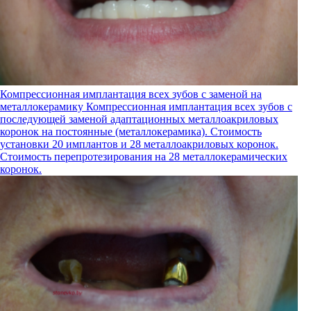
Компрессионная имплантация всех зубов с заменой на
металлокерамику
Компрессионная имплантация всех зубов с
последующей заменой адаптационных металлоакриловых
коронок на постоянные (металлокерамика). Стоимость
установки 20 имплантов и 28 металлоакриловых коронок.
Стоимость перепротезирования на 28 металлокерамических
коронок.