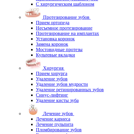
С хирургическим шаблоном
Протезирование зубов
Прием ортопеда
Несъемное протезирование
Протезирование на имплантах
Установка коронок
Замена коронок
Мостовидные протезы
Культевые вкладки
Хирургия
Прием хирурга
Удаление зубов
Удаление зубов мудрости
Удаление ретинированных зубов
Синус-лифтинг
Удаление кисты зуба
Лечение зубов
Лечение кариеса
Лечение пульпита
Пломбирование зубов