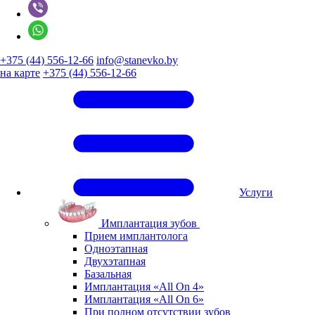
+375 (44) 556-12-66
info@stanevko.by
на карте
+375 (44) 556-12-66
Услуги
Имплантация зубов
Прием имплантолога
Одноэтапная
Двухэтапная
Базальная
Имплантация «All On 4»
Имплантация «All On 6»
При полном отсутствии зубов