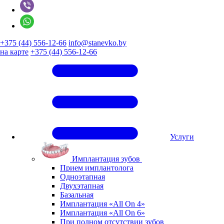
+375 (44) 556-12-66
info@stanevko.by
на карте
+375 (44) 556-12-66
Услуги
Имплантация зубов
Прием имплантолога
Одноэтапная
Двухэтапная
Базальная
Имплантация «All On 4»
Имплантация «All On 6»
При полном отсутствии зубов