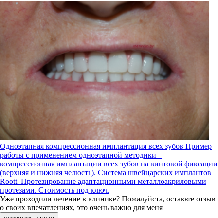
Одноэтапная компрессионная имплантация всех зубов
Пример
работы с применением одноэтапной методики –
компрессионная имплантации всех зубов на винтовой фиксации
(верхняя и нижняя челюсть). Система швейцарских имплантов
Roott. Протезирование адаптационными металлоакриловыми
протезами. Стоимость под ключ.
Уже проходили лечение в клинике?
Пожалуйста, оставьте отзыв
о своих впечатлениях, это очень важно для меня
оставить отзыв