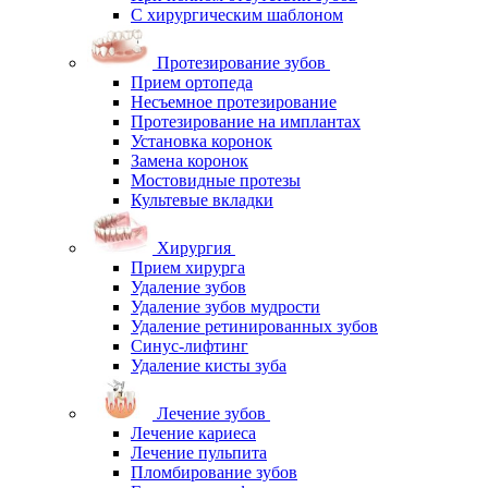
С хирургическим шаблоном
Протезирование зубов
Прием ортопеда
Несъемное протезирование
Протезирование на имплантах
Установка коронок
Замена коронок
Мостовидные протезы
Культевые вкладки
Хирургия
Прием хирурга
Удаление зубов
Удаление зубов мудрости
Удаление ретинированных зубов
Синус-лифтинг
Удаление кисты зуба
Лечение зубов
Лечение кариеса
Лечение пульпита
Пломбирование зубов