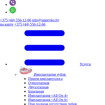
+375 (44) 556-12-66
info@stanevko.by
на карте
+375 (44) 556-12-66
Услуги
Имплантация зубов
Прием имплантолога
Одноэтапная
Двухэтапная
Базальная
Имплантация «All On 4»
Имплантация «All On 6»
При полном отсутствии зубов