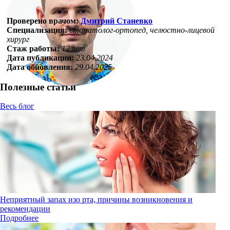
Проверено врачом:
Дмитрий Станевко
Специализация:
стоматолог-ортопед, челюстно-лицевой
хирург
Стаж работы:
12 лет
Дата публикации:
23.04.2024
Дата обновления:
29.04.2025
Полезные статьи
Весь блог
Неприятный запах изо рта, причины возникновения и
рекомендации
Подробнее