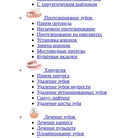
С хирургическим шаблоном
Протезирование зубов
Прием ортопеда
Несъемное протезирование
Протезирование на имплантах
Установка коронок
Замена коронок
Мостовидные протезы
Культевые вкладки
Хирургия
Прием хирурга
Удаление зубов
Удаление зубов мудрости
Удаление ретинированных зубов
Синус-лифтинг
Удаление кисты зуба
Лечение зубов
Лечение кариеса
Лечение пульпита
Пломбирование зубов