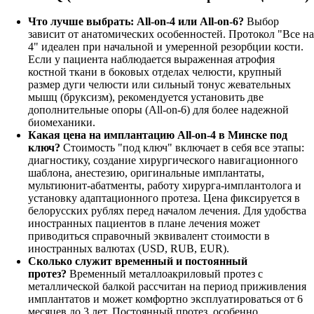
Что лучше выбрать: All-on-4 или All-on-6?
Выбор
зависит от анатомических особенностей. Протокол "Все на
4" идеален при начальной и умеренной резорбции кости.
Если у пациента наблюдается выраженная атрофия
костной ткани в боковых отделах челюсти, крупный
размер дуги челюсти или сильный тонус жевательных
мышц (бруксизм), рекомендуется установить две
дополнительные опоры (All-on-6) для более надежной
биомеханики.
Какая цена на имплантацию All-on-4 в Минске под
ключ?
Стоимость "под ключ" включает в себя все этапы:
диагностику, создание хирургического навигационного
шаблона, анестезию, оригинальные имплантаты,
мультиюнит-абатменты, работу хирурга-имплантолога и
установку адаптационного протеза. Цена фиксируется в
белорусских рублях перед началом лечения. Для удобства
иностранных пациентов в плане лечения может
приводиться справочный эквивалент стоимости в
иностранных валютах (USD, RUB, EUR).
Сколько служит временный и постоянный
протез?
Временный металлоакриловый протез с
металлической балкой рассчитан на период приживления
имплантатов и может комфортно эксплуатироваться от 6
месяцев до 3 лет. Постоянный протез, особенно