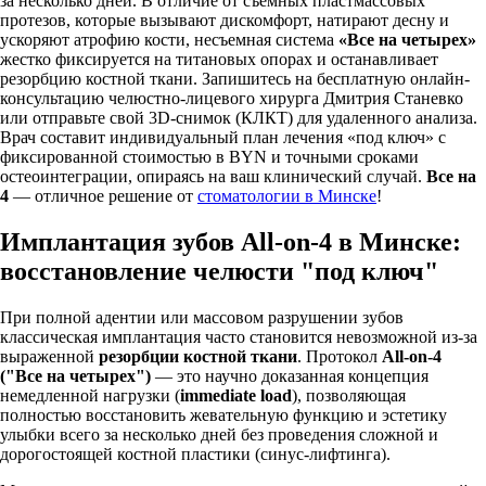
за несколько дней. В отличие от съемных пластмассовых
протезов, которые вызывают дискомфорт, натирают десну и
ускоряют атрофию кости, несъемная система
«Все на четырех»
жестко фиксируется на титановых опорах и останавливает
резорбцию костной ткани. Запишитесь на бесплатную онлайн-
консультацию челюстно-лицевого хирурга Дмитрия Станевко
или отправьте свой 3D-снимок (КЛКТ) для удаленного анализа.
Врач составит индивидуальный план лечения «под ключ» с
фиксированной стоимостью в BYN и точными сроками
остеоинтеграции, опираясь на ваш клинический случай.
Все на
4
— отличное решение от
стоматологии в Минске
!
Имплантация зубов All-on-4 в Минске:
восстановление челюсти "под ключ"
При полной адентии или массовом разрушении зубов
классическая имплантация часто становится невозможной из-за
выраженной
резорбции костной ткани
. Протокол
All-on-4
("Все на четырех")
— это научно доказанная концепция
немедленной нагрузки (
immediate load
), позволяющая
полностью восстановить жевательную функцию и эстетику
улыбки всего за несколько дней без проведения сложной и
дорогостоящей костной пластики (синус-лифтинга).