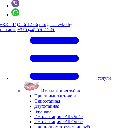
+375 (44) 556-12-66
info@stanevko.by
на карте
+375 (44) 556-12-66
Услуги
Имплантация зубов
Прием имплантолога
Одноэтапная
Двухэтапная
Базальная
Имплантация «All On 4»
Имплантация «All On 6»
При полном отсутствии зубов