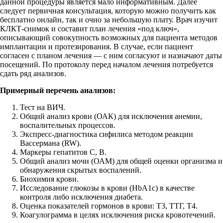
данной процедуры является мало информативным. Далее
следует первичная консультация, которую можно получить как
бесплатно онлайн, так и очно за небольшую плату. Врач изучит
КЛКТ-снимок и составит план лечения «под ключ»,
описывающий совокупность возможных для пациента методов
имплантации и протезирования. В случае, если пациент
согласен с планом лечения — с ним согласуют и назначают даты
посещений. По протоколу перед началом лечения потребуется
сдать ряд анализов.
Примерный перечень анализов:
Тест на ВИЧ.
Общий анализ крови (ОАК) для исключения анемии,
воспалительных процессов.
Экспресс-диагностика сифилиса методом реакции
Вассермана (RW).
Маркеры гепатитов С, В.
Общий анализ мочи (ОАМ) для общей оценки организма и
обнаружения скрытых воспалений.
Биохимия крови.
Исследование глюкозы в крови (HbA1c) в качестве
контроля либо исключения диабета.
Оценка показателей гормонов в крови: Т3, ТТГ, Т4.
Коагулограмма в целях исключения риска кровотечений.