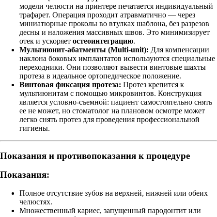
модели челюсти на принтере печатается индивидуальный
трафарет. Операция проходит атравматично — через
миниатюрные проколы во втулках шаблона, без разрезов
десны и наложения массивных швов. Это минимизирует
отек и ускоряет
остеоинтеграцию
.
Мультиюнит-абатменты (Multi-unit):
Для компенсации
наклона боковых имплантатов используются специальные
переходники. Они позволяют вывести винтовые шахты
протеза в идеальное ортопедическое положение.
Винтовая фиксация протеза:
Протез крепится к
мультиюнитам с помощью микровинтов. Конструкция
является условно-съемной: пациент самостоятельно снять
ее не может, но стоматолог на плановом осмотре может
легко снять протез для проведения профессиональной
гигиены.
Показания и противопоказания к процедуре
Показания:
Полное отсутствие зубов на верхней, нижней или обеих
челюстях.
Множественный кариес, запущенный пародонтит или