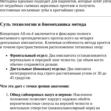
Методика идеально подходит для пациентов, которые хотят уйти
от неудобных съемных акриловых протезов и получить
постоянные несъемные зубы в кратчайшие сроки.
Суть технологии и биомеханика метода
Концепция All-on-4 заключается в фиксации полного
несъемного ортопедического протеза всего на четырех
дентальных имплантатах. Ключевая особенность метода кроется
в точном пространственном расположении титановых опор:
Фронтальный отдел:
Два имплантата устанавливаются
вертикально в передней зоне челюсти, где объем кости
обычно сохраняется дольше.
Дистальные (боковые) отделы:
Два импланта
интегрируются под строго рассчитанным углом от 30 до
45 градусов.
Что это дает с точки зрения анатомии:
Обход гайморовых пазух и нервов:
Наклонное
положение позволяет хирургу надежно обойти
верхнечелюстные синусы на верхней челюсти и
ментальное отверстие (нижнеальвеолярный нерв) на