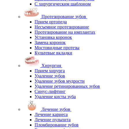
С хирургическим шаблоном
Протезирование зубов
Прием ортопеда
Несъемное протезирование
Протезирование на имплантах
Установка коронок
Замена коронок
Мостовидные протезы
Культевые вкладки
Хирургия
Прием хирурга
Удаление зубов
Удаление зубов мудрости
Удаление ретинированных зубов
Синус-лифтинг
Удаление кисты зуба
Лечение зубов
Лечение кариеса
Лечение пульпита
Пломбирование зубов