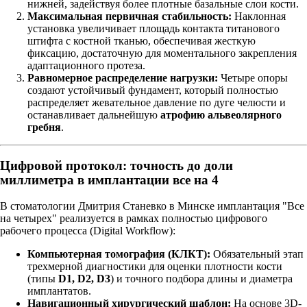
нижней, задействуя более плотные базальные слои кости.
Максимальная первичная стабильность:
Наклонная
установка увеличивает площадь контакта титанового
штифта с костной тканью, обеспечивая жесткую
фиксацию, достаточную для моментального закрепления
адаптационного протеза.
Равномерное распределение нагрузки:
Четыре опоры
создают устойчивый фундамент, который полностью
распределяет жевательное давление по дуге челюсти и
останавливает дальнейшую
атрофию альвеолярного
гребня
.
Цифровой протокол: точность до доли
миллиметра в имплантации все на 4
В стоматологии Дмитрия Станевко в Минске имплантация "Все
на четырех" реализуется в рамках полностью цифрового
рабочего процесса (Digital Workflow):
Компьютерная томография (КЛКТ):
Обязательный этап
трехмерной диагностики для оценки плотности кости
(типы
D1, D2, D3
) и точного подбора длины и диаметра
имплантатов.
Навигационный хирургический шаблон:
На основе 3D-