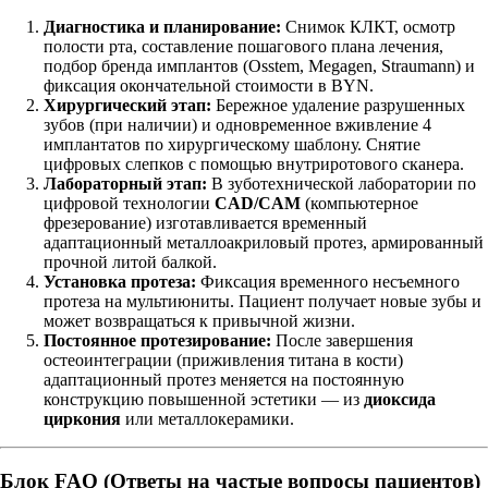
Диагностика и планирование:
Снимок КЛКТ, осмотр
полости рта, составление пошагового плана лечения,
подбор бренда имплантов (Osstem, Megagen, Straumann) и
фиксация окончательной стоимости в BYN.
Хирургический этап:
Бережное удаление разрушенных
зубов (при наличии) и одновременное вживление 4
имплантатов по хирургическому шаблону. Снятие
цифровых слепков с помощью внутриротового сканера.
Лабораторный этап:
В зуботехнической лаборатории по
цифровой технологии
CAD/CAM
(компьютерное
фрезерование) изготавливается временный
адаптационный металлоакриловый протез, армированный
прочной литой балкой.
Установка протеза:
Фиксация временного несъемного
протеза на мультиюниты. Пациент получает новые зубы и
может возвращаться к привычной жизни.
Постоянное протезирование:
После завершения
остеоинтеграции (приживления титана в кости)
адаптационный протез меняется на постоянную
конструкцию повышенной эстетики — из
диоксида
циркония
или металлокерамики.
Блок FAQ (Ответы на частые вопросы пациентов)