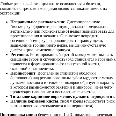
Любые реальные/потенциальные осложнения и болезни,
связанные с третьими молярами являются показаниями к их
экстракции:
Неправильное расположение
. Дистопированную
“восьмерку” (ориентированную дистально, медиально,
вертикально или горизонтально) нельзя задействовать для
протезирования и жевания. Она может повредить
соседнюю “семерку”, спровоцировать травму щеки,
защемление тройничного нерва, мышечно-суставную
дисфункцию, изменение прикуса.
Ретенция
. Ретинированный третий моляр может вызвать
смещение зубов и скученность (ряд становится неровным),
привести к формированию фолликулярной кисты,
склонной к нагноениям.
Перикоронит
. Воспаление слизистой оболочки
(капюшона) над ретинированным зубом мудрости: между
лунками восьмого и седьмого моляров образуется карман,
в котором размножаются бактерии и микробы, из-за чего
происходит нависание и воспаление слизистой.
Тотальное кариозное поражение, пульпит, периодонтит
.
Наличие корневой кисты, гноя
у корня (существует риск
возникновения остеомиелита или периостита).
Противопоказания:
беременность 1 и 3 триместров, почечная