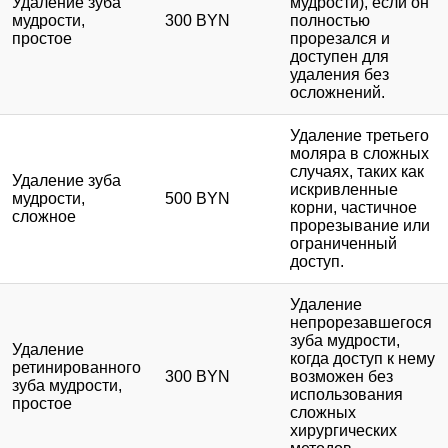
Удаление зуба
мудрости), если он
мудрости,
300 BYN
полностью
простое
прорезался и
доступен для
удаления без
осложнений.
Удаление третьего
моляра в сложных
случаях, таких как
Удаление зуба
искривленные
мудрости,
500 BYN
корни, частичное
сложное
прорезывание или
ограниченный
доступ.
Удаление
непрорезавшегося
зуба мудрости,
Удаление
когда доступ к нему
ретинированного
300 BYN
возможен без
зуба мудрости,
использования
простое
сложных
хирургических