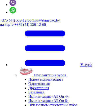
+375 (44) 556-12-66
info@stanevko.by
на карте
+375 (44) 556-12-66
Услуги
Имплантация зубов
Прием имплантолога
Одноэтапная
Двухэтапная
Базальная
Имплантация «All On 4»
Имплантация «All On 6»
При полном отсутствии зубов