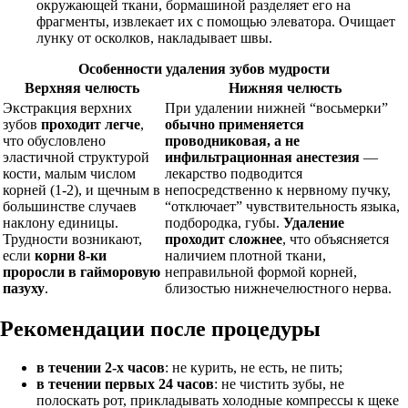
окружающей ткани, бормашиной разделяет его на
фрагменты, извлекает их с помощью элеватора. Очищает
лунку от осколков, накладывает швы.
Особенности удаления зубов мудрости
Верхняя челюсть
Нижняя челюсть
Экстракция верхних
При удалении нижней “восьмерки”
зубов
проходит легче
,
обычно применяется
что обусловлено
проводниковая, а не
эластичной структурой
инфильтрационная анестезия
—
кости, малым числом
лекарство подводится
корней (1-2), и щечным в
непосредственно к нервному пучку,
большинстве случаев
“отключает” чувствительность языка,
наклону единицы.
подбородка, губы.
Удаление
Трудности возникают,
проходит сложнее
, что объясняется
если
корни 8-ки
наличием плотной ткани,
проросли в гайморовую
неправильной формой корней,
пазуху
.
близостью нижнечелюстного нерва.
Рекомендации после процедуры
в течении 2-х часов
: не курить, не есть, не пить;
в течении первых 24 часов
: не чистить зубы, не
полоскать рот, прикладывать холодные компрессы к щеке