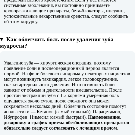
системные заболевания, вы постоянно принимаете
кроворазжижающие препараты, бета-блокаторы, инсулин,
успокоительные лекарственные средства, следует сообщить
об этом хирургу.
Как облегчить боль после удаления зуба
мудрости?
Удаление зуба — хирургическая операция, поэтому
появление боли в послеоперационный период является
нормой. На фоне болевого синдрома у некоторых пациентов
могут возникнуть тахикардия, легкое головокружение,
скачки артериального давления. Интенсивность боли
зависит от объема и длительности вмешательства. После
простой экстракции зуба с 1-2 корнями умеренная боль
ощущается около суток, после сложного она может
сохраняться несколько дней. Облегчить состояние помогут
анальгетики — Кетанов (самый сильный), Парацетамол,
Ибупрофен, Нимесил (самый быстрый).
Наименование,
дозировку и график приема обезболивающих препаратов
обязательно следует согласовать с лечащим врачом
.