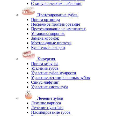
С хирургическим шаблоном
Протезирование зубов
Прием ортопеда
Несъемное протезирование
Протезирование на имплантах
Установка коронок
Замена коронок
Мостовидные протезы
Культевые вкладки
Хирургия
Прием хирурга
Удаление зубов
Удаление зубов мудрости
Удаление ретинированных зубов
Синус-лифтинг
Удаление кисты зуба
Лечение зубов
Лечение кариеса
Лечение пульпита
Пломбирование зубов