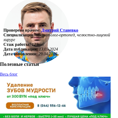
Проверено врачом:
Дмитрий Станевко
Специализация:
стоматолог-ортопед, челюстно-лицевой
хирург
Стаж работы:
12 лет
Дата публикации:
13.03.2024
Дата обновления:
29.04.2025
Полезные статьи
Весь блог