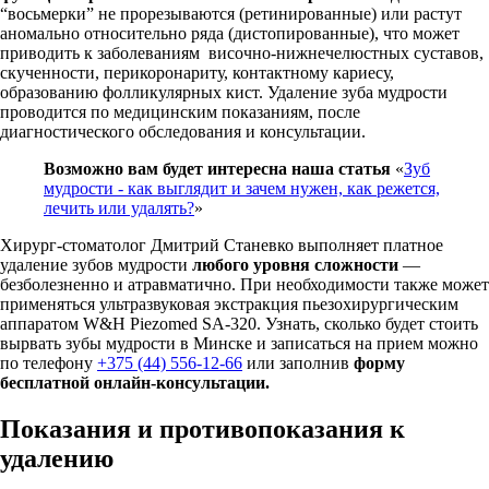
“восьмерки” не прорезываются (ретинированные) или растут
аномально относительно ряда (дистопированные), что может
приводить к заболеваниям височно-нижнечелюстных суставов,
скученности, перикоронариту, контактному кариесу,
образованию фолликулярных кист. Удаление зуба мудрости
проводится по медицинским показаниям, после
диагностического обследования и консультации.
Возможно вам будет интересна наша статья
«
Зуб
мудрости - как выглядит и зачем нужен, как режется,
лечить или удалять?
»
Хирург-стоматолог Дмитрий Станевко выполняет платное
удаление зубов мудрости
любого уровня сложности
—
безболезненно и атравматично. При необходимости также может
применяться ультразвуковая экстракция пьезохирургическим
аппаратом W&H Piezomed SA-320. Узнать, сколько будет стоить
вырвать зубы мудрости в Минске и записаться на прием можно
по телефону
+375 (44) 556-12-66
или заполнив
форму
бесплатной онлайн-консультации
.
Показания и противопоказания к
удалению