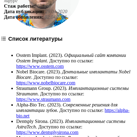
хирург
Стаж работы:
12 лет
Дата публикации:
29.04.2020
Дата обновления:
02.04.2026
Список литературы
Osstem Implant. (2023).
Официальный сайт компании
Osstem Implant
. Доступно по ссылке:
https://www.osstem.com
Nobel Biocare. (2023).
Дентальные имплантаты Nobel
Biocare
. Доступно по ссылке:
https://www.nobelbiocare.com
Straumann Group. (2023).
Имплантационные системы
Straumann
. Доступно по ссылке:
https://www.straumann.com
Alpha-Bio Tec. (2023).
Современные решения для
имплантации зубов
. Доступно по ссылке:
https://alpha-
bio.net
Dentsply Sirona. (2023).
Имплантационные системы
AstraTech
. Доступно по ссылке:
https://www.dentsplysirona.com