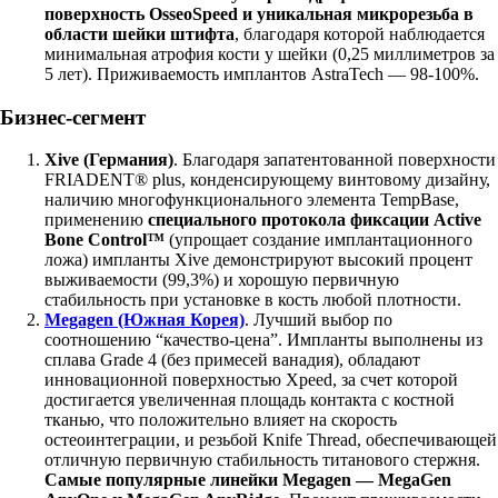
поверхность OsseoSpeed и уникальная микрорезьба в
области шейки штифта
, благодаря которой наблюдается
минимальная атрофия кости у шейки (0,25 миллиметров за
5 лет). Приживаемость имплантов AstraTech — 98-100%.
Бизнес-сегмент
Xive (Германия)
. Благодаря запатентованной поверхности
FRIADENT® plus, конденсирующему винтовому дизайну,
наличию многофункционального элемента TempBase,
применению
специального протокола фиксации Active
Bone Control™
(упрощает создание имплантационного
ложа) импланты Xive демонстрируют высокий процент
выживаемости (99,3%) и хорошую первичную
стабильность при установке в кость любой плотности.
Megagen (Южная Корея)
. Лучший выбор по
соотношению “качество-цена”. Импланты выполнены из
сплава Grade 4 (без примесей ванадия), обладают
инновационной поверхностью Xpeed, за счет которой
достигается увеличенная площадь контакта с костной
тканью, что положительно влияет на скорость
остеоинтеграции, и резьбой Knife Thread, обеспечивающей
отличную первичную стабильность титанового стержня.
Самые популярные линейки Megagen —
MegaGen