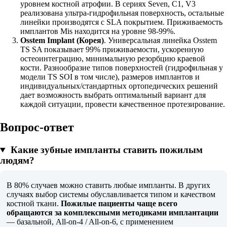
уровнем костной атрофии. В сериях Seven, C1, V3
реализована ультра-гидрофильная поверхность, остальные
линейки производятся с SLA покрытием. Приживаемость
имплантов Mis находится на уровне 98-99%.
Osstem Implant (Корея)
. Универсальная линейка Osstem
TS SA показывает 99% приживаемости, ускоренную
остеоинтеграцию, минимальную резорбцию краевой
кости. Разнообразие типов поверхностей (гидрофильная у
модели TS SOI в том числе), размеров имплантов и
индивидуальных/стандартных ортопедических решений
дает возможность выбрать оптимальный вариант для
каждой ситуации, провести качественное протезирование.
Вопрос-ответ
Какие зубные импланты ставить пожилым
людям?
В 80% случаев можно ставить любые импланты. В других
случаях выбор системы обуславливается типом и качеством
костной ткани.
Пожилые пациенты чаще всего
обращаются за комплексными методиками имплантации
— базальной, All-on-4 / All-on-6, с применением