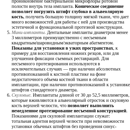
проникновение бактериальной микрофлоры ротовой
полости внутрь тела импланта.
Коническое соединение
позволяет погрузить штифт глубоко в альвеолярную
кость
, получить большую толщину мягкой ткани, что дает
много возможностей для работы с ней для производства
эстетичной и функциональной протезной конструкции.
Мини-импланты.
Дентальные импланты диаметром менее
3 миллиметров преимущественно с несъемным
квадратным/шаровидным/экваторным абатментом.
Показаны для установки в узких пространствах
, к
примеру для восстановления нижних резцов, или для
улучшения фиксации съемных реставраций. Для
несъемного протезирования используются в
исключительных случаях — при наличии абсолютных
противопоказаний к костной пластике на фоне
недостаточного объема костной ткани в области
имплантации, при наличии противопоказаний к установке
штифтов стандартного диаметра.
Скуловые.
Имплантаты длиной от 30 до 52,5 миллиметров,
которые вживляются в альвеолярный отросток и скуловую
кость верхней челюсти, что
позволяет выполнить
немедленное протезирование несъемной конструкцией
.
Показаниями для скуловой имплантации служат:
тотальная адентия верхней челюсти при невозможности
установки обычных штифтов без проведения синус-