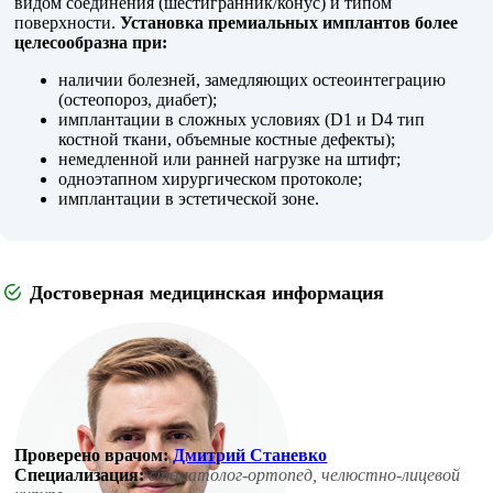
видом соединения (шестигранник/конус) и типом
поверхности.
Установка премиальных имплантов
более
целесообразна при:
наличии болезней, замедляющих остеоинтеграцию
(остеопороз, диабет);
имплантации в сложных условиях (D1 и D4 тип
костной ткани, объемные костные дефекты);
немедленной или ранней нагрузке на штифт;
одноэтапном хирургическом протоколе;
имплантации в эстетической зоне.
Достоверная медицинская информация
Проверено врачом:
Дмитрий Станевко
Специализация:
стоматолог-ортопед, челюстно-лицевой