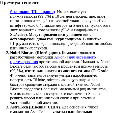
Премиум-сегмент
Straumann (Швейцария)
. Имеют высокую
приживаемость (99,8%) в 10-летней перспективе, дают
низкий показатель убыли костной ткани вокруг шейки
штифта (около 0,45 миллиметров за 5 лет), выпускаются в
двух вариантах поверхности (SLA и гидрофильная
SLActive).
Могут применяться у пациентов с
остеопорозом, диабетом, курильщиков
. В линейке
Штрауман есть модели, подходящие для абсолютно любых
клинических случаев.
Nobel Biocare (Швейцария)
. Компания является
разработчиком методики
All-on-4 для несъемного
протезирования
при тотальной адентии. Импланты Nobel
Biocare отличаются высоким процентом приживаемости
(99,3%),
изготавливаются из чистого титана (Ti Grade
4)
, имеют запатентованную ультра-гидрофильную
поверхность TiUnite, обеспечивающую надежное и
быстрое сращение стержня с костной тканью. Nobel
Biocare предлагает большой модельный ряд имплантов,
что позволяет, как и в случае с изделиями от Straumann,
решить любой клинический случай при лечении
частичной/полной адентии.
AstraTech (Швеция+США)
. Два основных плюса
имплантов AstraTech —
ультра-гидрофильная