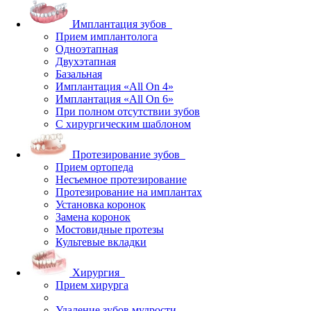
Имплантация зубов
Прием имплантолога
Одноэтапная
Двухэтапная
Базальная
Имплантация «All On 4»
Имплантация «All On 6»
При полном отсутствии зубов
С хирургическим шаблоном
Протезирование зубов
Прием ортопеда
Несъемное протезирование
Протезирование на имплантах
Установка коронок
Замена коронок
Мостовидные протезы
Культевые вкладки
Хирургия
Прием хирурга
Удаление зубов мудрости