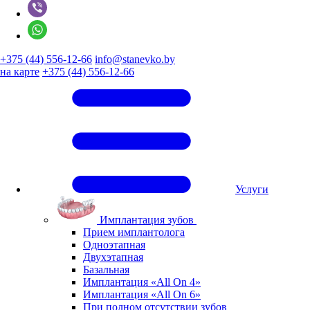
+375 (44) 556-12-66
info@stanevko.by
на карте
+375 (44) 556-12-66
Услуги
Имплантация зубов
Прием имплантолога
Одноэтапная
Двухэтапная
Базальная
Имплантация «All On 4»
Имплантация «All On 6»
При полном отсутствии зубов