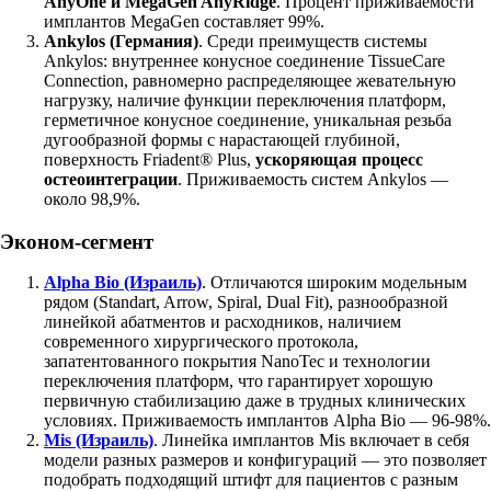
AnyOne и MegaGen AnyRidge
. Процент приживаемости
имплантов MegaGen составляет 99%.
Ankylos (Германия)
. Среди преимуществ системы
Ankylos: внутреннее конусное соединение TissueCare
Connection, равномерно распределяющее жевательную
нагрузку, наличие функции переключения платформ,
герметичное конусное соединение, уникальная резьба
дугообразной формы с нарастающей глубиной,
поверхность Friadent® Plus,
ускоряющая процесс
остеоинтеграции
. Приживаемость систем Ankylos —
около 98,9%.
Эконом-сегмент
Alpha Bio (Израиль)
. Отличаются широким модельным
рядом (Standart, Arrow, Spiral, Dual Fit), разнообразной
линейкой абатментов и расходников, наличием
современного хирургического протокола,
запатентованного покрытия NanoTec и технологии
переключения платформ, что гарантирует хорошую
первичную стабилизацию даже в трудных клинических
условиях. Приживаемость имплантов Alpha Bio — 96-98%.
Mis (Израиль)
. Линейка имплантов Mis включает в себя
модели разных размеров и конфигураций — это позволяет
подобрать подходящий штифт для пациентов с разным