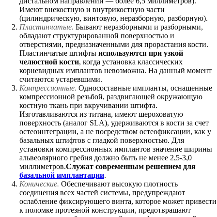
дистальном направлении — более 6,5 миллиметров).
Имеют внекостную и внутрикостную части
(цилиндрическую, винтовую, неразборную, разборную).
Пластинчатые.
Бывают неразборными и разборными,
обладают структурированной поверхностью и
отверстиями, предназначенными для прорастания кости.
Пластинчатые штифты
используются при узкой
челюстной кости
, когда установка классических
корневидных имплантов невозможна. На данный момент
считаются устаревшими.
Компрессионные.
Односоставные импланты, оснащенные
компрессионной резьбой, раздвигающей окружающую
костную ткань при вкручивании штифта.
Изготавливаются из титана, имеют шероховатую
поверхность (аналог SLA), удерживаются в кости за счет
остеоинтеграции, а не посредством остеофиксации, как у
базальных штифтов с гладкой поверхностью. Для
установки компрессионных имплантов значение ширины
альвеолярного гребня должно быть не менее 2,5-3,0
миллиметров.
Служат современным решением для
базальной имплантации
.
Конические.
Обеспечивают высокую плотность
соединения всех частей системы, предупреждают
ослабление фиксирующего винта, которое может привести
к поломке протезной конструкции, предотвращают