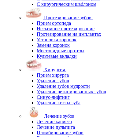
С хирургическим шаблоном
Протезирование зубов
Прием ортопеда
Несъемное протезирование
Протезирование на имплантах
Установка коронок
Замена коронок
Мостовидные протезы
Культевые вкладки
Хирургия
Прием хирурга
Удаление зубов
Удаление зубов мудрости
Удаление ретинированных зубов
Синус-лифтинг
Удаление кисты зуба
Лечение зубов
Лечение кариеса
Лечение пульпита
Пломбирование зубов